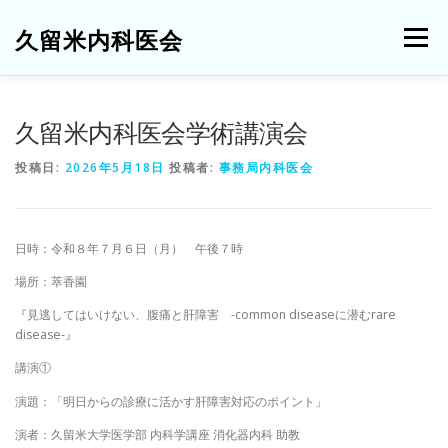
コ
ン
久留米内科医会
メニュー
テ
ン
ツ
へ
HOME
ご挨拶・役員紹介
内科医会について
久留米内科医会学術講演会
ス
キ
投稿日:
2026年5月18日
投稿者:
事務局内科医会
ッ
プ
催事予定
活動報告
過去の学術講演会
お知らせ
日時：令和８年７月６日（月） 午後７時
お問い合わせ
関連機関リンク
会員ページ
場所：萃香園
『見逃してはいけない、腹痛と肝障害 -common diseaseに潜むrare
disease-』
講演①
演題：「明日からの診療に活かす肝障害対応のポイント」
演者：久留米大学医学部 内科学講座 消化器内科 助教