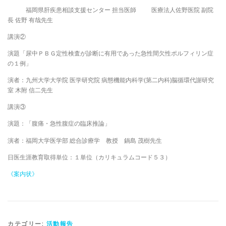
福岡県肝疾患相談支援センター 担当医師 医療法人佐野医院 副院
長 佐野 有哉先生
講演②
演題「尿中ＰＢＧ定性検査が診断に有用であった急性間欠性ポルフィリン症
の１例」
演者：九州大学大学院 医学研究院 病態機能内科学(第二内科)脳循環代謝研究
室 木附 信二先生
講演③
演題：「腹痛・急性腹症の臨床推論」
演者：福岡大学医学部 総合診療学 教授 鍋島 茂樹先生
日医生涯教育取得単位：１単位（カリキュラムコード５３）
《案内状》
カテゴリー:
活動報告