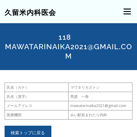
コ
ン
久留米内科医会
メニュー
テ
ン
ツ
へ
HOME
ご挨拶・役員紹介
内科医会について
118
ス
MAWATARINAIKA2021@GMAIL.CO
キ
ッ
M
プ
催事予定
活動報告
過去の学術講演会
お知らせ
お問い合わせ
関連機関リンク
会員ページ
氏名（カナ）
マワタリカズトシ
氏名（漢字）
馬渡 一寿
メールアドレス
mawatarinaika2021@gmail.com
医療機関
みい駅前まわたり内科
検索トップに戻る