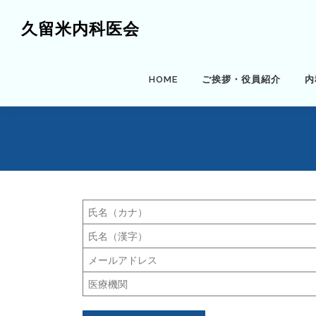
コ
ン
久留米内科医会
テ
ン
ツ
HOME
ご挨拶・役員紹介
内
へ
ス
キ
ッ
プ
氏名（カナ）
氏名（漢字）
メールアドレス
医療機関